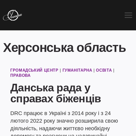
Перейти
до
вмісту
Херсонська область
ГРОМАДСЬКИЙ ЦЕНТР
|
ГУМАНІТАРНА
|
ОСВІТА
|
ПРАВОВА
Данська рада у
справах біженців
DRC працює в Україні з 2014 року і з 24
лютого 2022 року значно розширила свою
діяльність, надаючи життєво необхідну
допомогу та реагуючи на надзвичайні