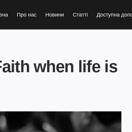
вна
Про нас
Новини
Статті
Доступна доп
aith when life is