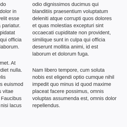
odo
odio dignissimos ducimus qui
dolor in
blanditiis praesentium voluptatum
elit esse
deleniti atque corrupti quos dolores
 pariatur.
et quas molestias excepturi sint
pidatat
occaecati cupiditate non provident,
qui officia
similique sunt in culpa qui officia
 laborum.
deserunt mollitia animi, id est
laborum et dolorum fuga.
amet. At
diet nulla.
Nam libero tempore, cum soluta
lis
nobis est eligendi optio cumque nihil
us euismod
impedit quo minus id quod maxime
s vitae
placeat facere possimus, omnis
 Faucibus
voluptas assumenda est, omnis dolor
nisi lacus
repellendus.