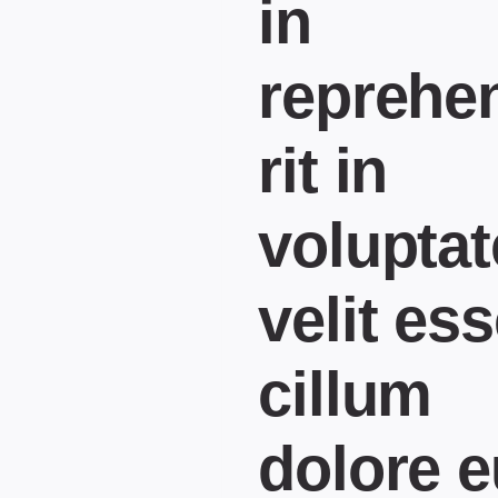
in
reprehe
rit in
voluptat
velit es
cillum
dolore e