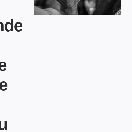
nde
e
se
u