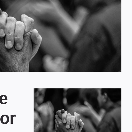
e
lor