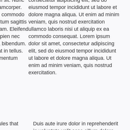
m sit. Nunc
consectetur adipiscing elit, sed do
lamcorper.
eiusmod tempor incididunt ut labore et
at commodo
dolore magna aliqua. Ut enim ad minim
tum sagittis
veniam, quis nostrud exercitation
uam. Eleifend
ullamco laboris nisi ut aliquip ex ea
apien nec
commodo consequat. Lorem ipsum
a bibendum.
dolor sit amet, consectetur adipiscing
 in tellus.
elit, sed do eiusmod tempor incididunt
dimentum
ut labore et dolore magna aliqua. Ut
enim ad minim veniam, quis nostrud
exercitation.
ules that
Duis aute irure dolor in reprehenderit