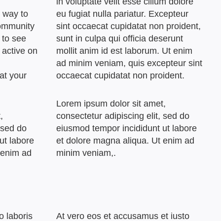
in voluptate velit esse cillum dolore
 way to
eu fugiat nulla pariatur. Excepteur
community
sint occaecat cupidatat non proident,
 to see
sunt in culpa qui officia deserunt
 active on
mollit anim id est laborum. Ut enim
ad minim veniam, quis excepteur sint
at your
occaecat cupidatat non proident.
Lorem ipsum dolor sit amet,
,
consectetur adipiscing elit, sed do
 sed do
eiusmod tempor incididunt ut labore
ut labore
et dolore magna aliqua. Ut enim ad
 enim ad
minim veniam,.
o laboris
At vero eos et accusamus et iusto