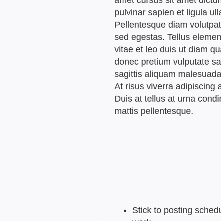
amet cursus sit amet dictu
pulvinar sapien et ligula ul
Pellentesque diam volutp
sed egestas. Tellus elemen
vitae et leo duis ut diam q
donec pretium vulputate s
sagittis aliquam malesuad
At risus viverra adipiscing at
Duis at tellus at urna con
mattis pellentesque.
Stick to posting sched