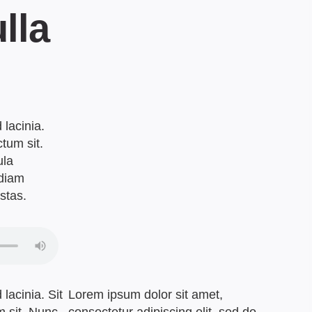
lla
lacinia.
ctum sit.
ula
 diam
stas.
lacinia. Sit
Lorem ipsum dolor sit amet,