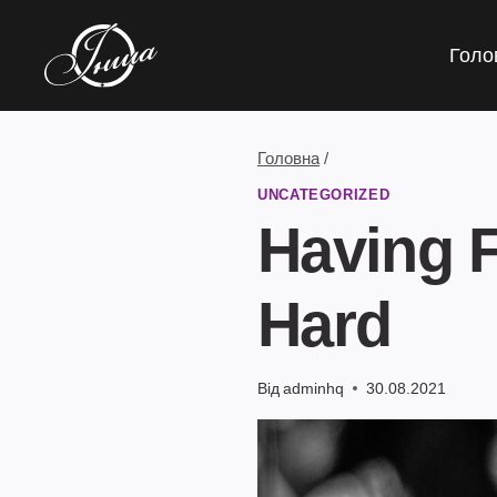
Перейти
до
Голо
вмісту
Головна
/
UNCATEGORIZED
Having F
Hard
Від
adminhq
30.08.2021