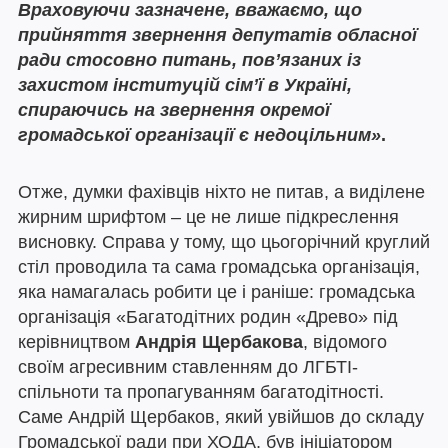
Враховуючи зазначене, вважаємо, що
прийняття звернення депутатів обласної
ради стосовно питань, повʼязаних із
захистом інституцій сімʼї в Україні,
спираючись на звернення окремої
громадської організації є недоцільним»
.
Отже, думки фахівців ніхто не питав, а виділене
жирним шрифтом – це не лише підкреслення
висновку. Справа у тому, що цьогорічний круглий
стіл проводила та сама громадська організація,
яка намагалась робити це і раніше: громадська
організація «Багатодітних родин «Древо» під
керівництвом
Андрія Щербакова
, відомого
своїм агресивним ставленням до ЛГБТІ-
спільноти та пропагуванням багатодітності.
Саме Андрій Щербаков, який увійшов до складу
Громадської ради при ХОДА, був ініціатором