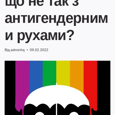
що не так з
антигендерним
и рухами?
Від
adminhq
09.02.2022