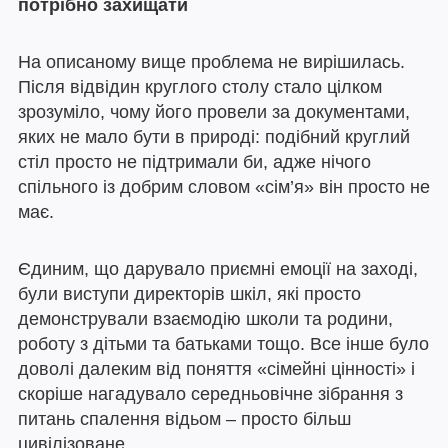
потрібно захищати
На описаному вище проблема не вирішилась.
Після відвідин круглого столу стало цілком
зрозуміло, чому його провели за документами,
яких не мало бути в природі: подібний круглий
стіл просто не підтримали би, адже нічого
спільного із добрим словом «сім’я» він просто не
має.
Єдиним, що дарувало приємні емоції на заході,
були виступи директорів шкіл, які просто
демонстрували взаємодію школи та родини,
роботу з дітьми та батьками тощо. Все інше було
доволі далеким від поняття «сімейні цінності» і
скоріше нагадувало середньовічне зібрання з
питань спалення відьом – просто більш
цивілізоване.