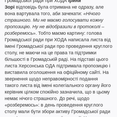
Громадської ради при ХОДА
Ірини
Зорі
відповідь була отримана не одразу, але
вона вартувала того, аби зачекати:
«Нічого
страшного. Ми не маємо голосувати кожну
пропозицію. Ну не відобразили в протоколі –
розберемось»
. Тобто маємо картину: голова
Громадської ради при ХОДА написала листа від
імені Громадської ради про проведення круглого
столу, не маючи на це права та підтримки
більшості в Громадській раді. На підставі цього
листа Херсонська ОДА підтримала пропозицію і
виставила оголошення на офіційному сайті. На
звернення щодо неправомірності подання
такого листа від імені колегіального органу його
керівник цілком спокійно зазначила, що в цьому
немає нічого страшного. До речі, щодо
«розберемось»: в день проведення круглого
столу мали бути збори активу Громадської ради