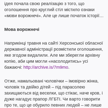
ідея почала свою реалізацію з того, що
оголошення про круглий стіл містило ознаки
«мови ворожнечі». Але це лише початок історії…
Мова ворожнечі
Наприкінці травня на сайті Херсонської обласної
державної адміністрації розмістили оголошення,
яке згодом видалили. Але ми зберегли архівну
копію, аби цим могли «насолодитись» усі
бажаючі:
http://archive.is/7m9mo
.
Отже, намальовані чоловічки – імовірно жінка,
чоловік та двійко дітей – під парасолею
захищаються від веселки, що стікає, наче кров, і
дуже нагадує прапор ЛГБТІ. Чи варто говорити
про те, що це обурило певних людей – не лише