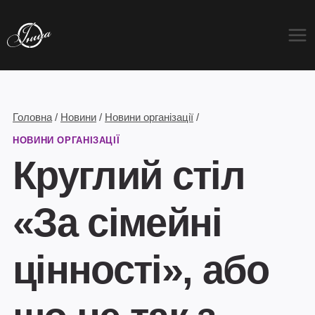
Перейти
до
вмісту
Головна
/
Новини
/
Новини організації
/
НОВИНИ ОРГАНІЗАЦІЇ
Круглий стіл
«За сімейні
цінності», або