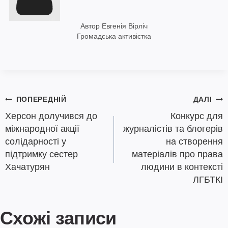
Автор Евгенія Вірліч
Громадська активістка
Навігація
ПОПЕРЕДНІЙ
ДАЛІ
записів
Херсон долучився до
Конкурс для
міжнародної акції
журналістів та блогерів
солідарності у
на створення
підтримку сестер
матеріалів про права
Хачатурян
людини в контексті
ЛГБТКІ
Схожі записи