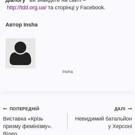
діалогу”
ви знайдете на сайті –
http://tdd.org.ua/
та сторінці у Facebook.
Автор Insha
Insha
Навігація
ПОПЕРЕДНІЙ
ДАЛІ
записів
Виставка «Крізь
Невидимий батальйон
призму фемінізму».
у Херсоні
Відео.