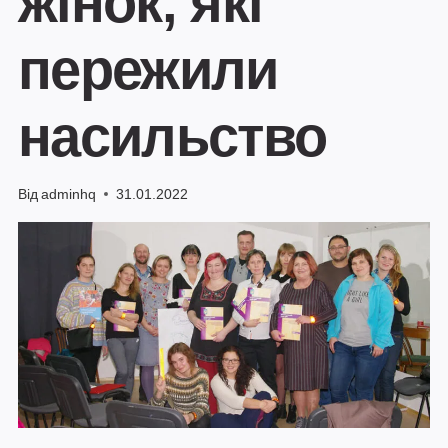
жінок, які
пережили
насильство
Від
adminhq
31.01.2022