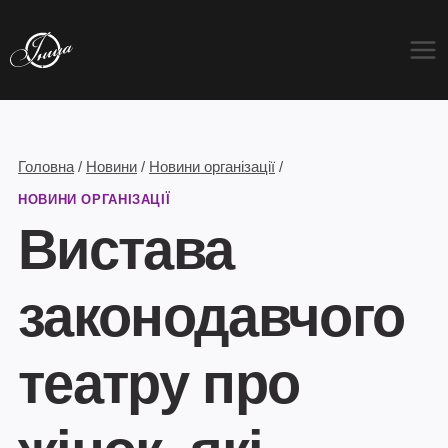
Перейти
до
вмісту
Головна
/
Новини
/
Новини організації
/
НОВИНИ ОРГАНІЗАЦІЇ
Вистава
законодавчого
театру про