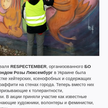
иваля
RESPECTEMBER
, организованного
БО
ондом Розы Люксембург
в Украине была
стке хейтерских, ксенофобных и содержащих
аффити на стенах города. Теперь вместо них
 призывающие к толерантности,
. В акции приняли участие как известные
чинающие художники, волонтеры и феминистки,