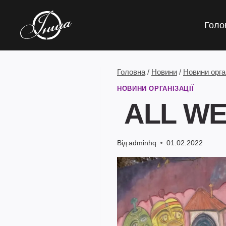
Перейти
до
Голо
вмісту
Головна
/
Новини
/
Новини орган
НОВИНИ ОРГАНІЗАЦІЇ
ALL WE
Від
adminhq
01.02.2022