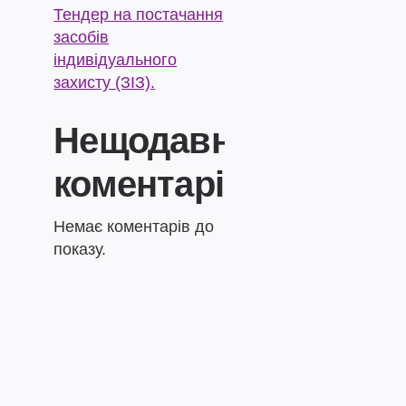
Тендер на постачання
засобів
індивідуального
захисту (ЗІЗ).
Нещодавні
коментарі
Немає коментарів до
показу.