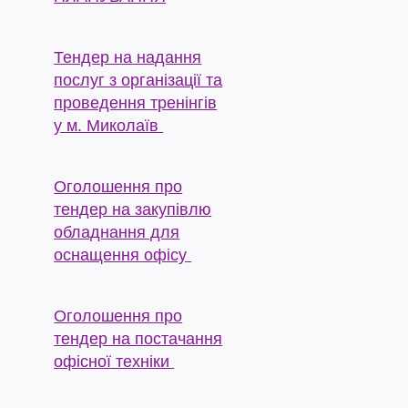
Тендер на надання
послуг з організації та
проведення тренінгів
у м. Миколаїв
Оголошення про
тендер на закупівлю
обладнання для
оснащення офісу
Оголошення про
тендер на постачання
офісної техніки