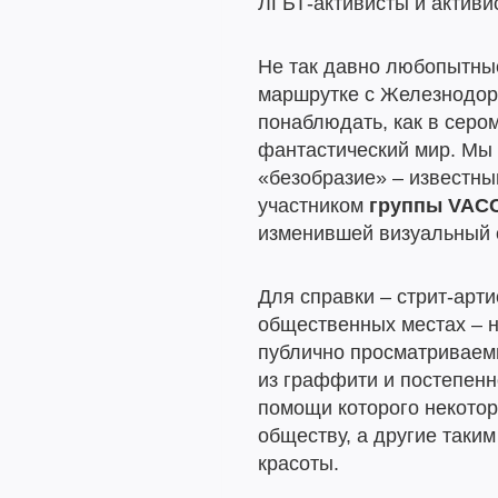
ЛГБТ-активисты и активис
Не так давно любопытны
маршрутке с Железнодор
понаблюдать, как в серо
фантастический мир. Мы 
«безобразие» – известн
участником
группы VAC
изменившей визуальный 
Для справки – стрит-арт
общественных местах – н
публично просматриваем
из граффити и постепенн
помощи которого некото
обществу, а другие таки
красоты.