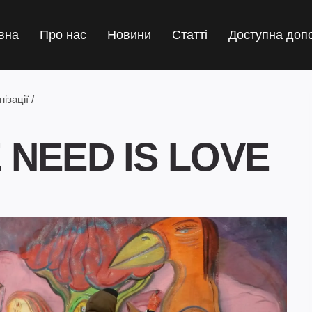
вна
Про нас
Новини
Статті
Доступна доп
ізації
/
 NEED IS LOVE