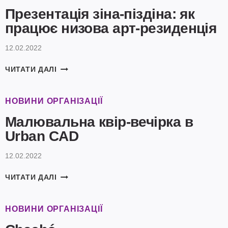
Презентація зіна-піздіна: як
працює низова арт-резиденція
12.02.2022
ПРЕЗЕНТАЦІЯ
ЧИТАТИ ДАЛІ
ЗІНА-
ПІЗДІНА:
ЯК
НОВИНИ ОРГАНІЗАЦІЇ
ПРАЦЮЄ
Малювальна квір-вечірка в
НИЗОВА
АРТ-
Urban CAD
РЕЗИДЕНЦІЯ
12.02.2022
МАЛЮВАЛЬНА
ЧИТАТИ ДАЛІ
КВІР-
ВЕЧІРКА
В
НОВИНИ ОРГАНІЗАЦІЇ
URBAN
CAD