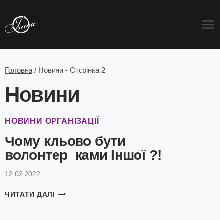
Перейти
до
вмісту
Головна
/
Новини
- Сторінка 2
Новини
НОВИНИ ОРГАНІЗАЦІЇ
Чому кльово бути
волонтер_ками Іншої ?!
12.02.2022
ЧОМУ
ЧИТАТИ ДАЛІ
КЛЬОВО
БУТИ