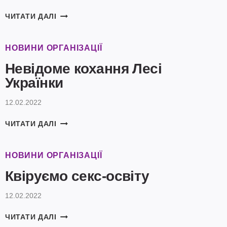
КОГНІТИВНІ
ЧИТАТИ ДАЛІ
ВИКРИВЛЕННЯ,
ТА
ЯК
НОВИНИ ОРГАНІЗАЦІЇ
ВОНИ
Невідоме кохання Лесі
ВПЛИВАЮТЬ
НА
Українки
НАШЕ
ЖИТТЯ
12.02.2022
НЕВІДОМЕ
ЧИТАТИ ДАЛІ
КОХАННЯ
ЛЕСІ
УКРАЇНКИ
НОВИНИ ОРГАНІЗАЦІЇ
Квіруємо секс-освіту
12.02.2022
КВІРУЄМО
ЧИТАТИ ДАЛІ
СЕКС-