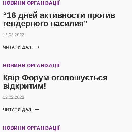
ВОЛОНТЕР_КАМИ
НОВИНИ ОРГАНІЗАЦІЇ
ІНШОЇ
“16 дней активности против
?!
гендерного насилия”
12.02.2022
“16
ЧИТАТИ ДАЛІ
ДНЕЙ
АКТИВНОСТИ
ПРОТИВ
НОВИНИ ОРГАНІЗАЦІЇ
ГЕНДЕРНОГО
Квір Форум оголошується
НАСИЛИЯ”
відкритим!
12.02.2022
КВІР
ЧИТАТИ ДАЛІ
ФОРУМ
ОГОЛОШУЄТЬСЯ
ВІДКРИТИМ!
НОВИНИ ОРГАНІЗАЦІЇ