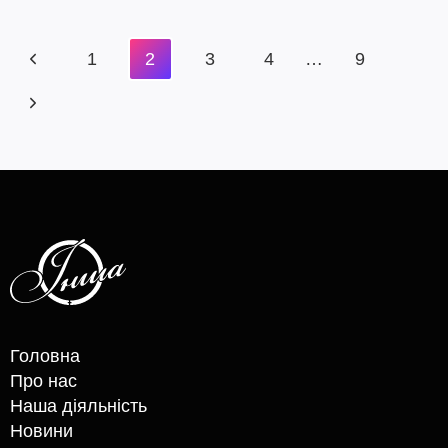
ОСВІТУ
Навігація
Попередня
1
2
3
4
…
9
за
сторінка
Наступна
сторінками
сторінка
Головна
Про нас
Наша діяльність
Новини