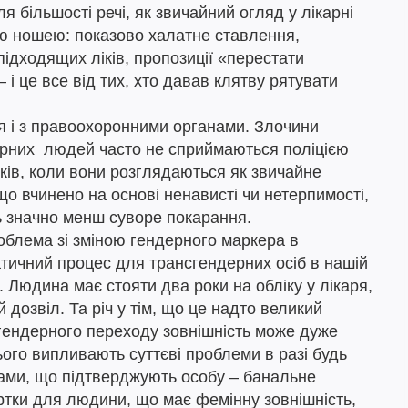
ля більшості речі, як звичайний огляд у лікарні
ю ношею: показово халатне ставлення,
ідходящих ліків, пропозиції «перестати
і це все від тих, хто давав клятву рятувати
я і з правоохоронними органами. Злочини
ерних людей часто не сприймаються поліцією
ків, коли вони розглядаються як звичайне
, що вчинено на основі ненависті чи нетерпимості,
ть значно менш суворе покарання.
облема зі зміною гендерного маркера в
тичний процес для трансгендерних осіб в нашій
. Людина має стояти два роки на обліку у лікаря,
дозвіл. Та річ у тім, що це надто великий
 гендерного переходу зовнішність може дуже
цього випливають суттєві проблеми в разі будь
тами, що підтверджують особу – банальне
ртки для людини, що має фемінну зовнішність,