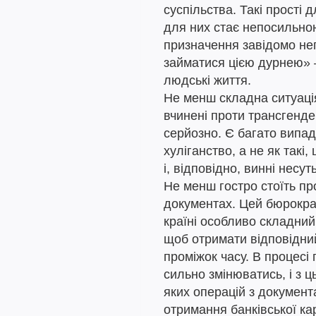
суспільства. Такі прості д
для них стає непосильно
призначення завідомо неп
займатися цією дурнею» – 
людські життя.
Не менш складна ситуаці
вчинені проти трансгенд
серйозно. Є багато випад
хуліганство, а не як такі
і, відповідно, винні несу
Не менш гостро стоїть пр
документах. Цей бюрокра
країні особливо складний
щоб отримати відповідний 
проміжок часу. В процесі
сильно змінюватись, і з 
яких операцій з докумен
отримання банківської ка