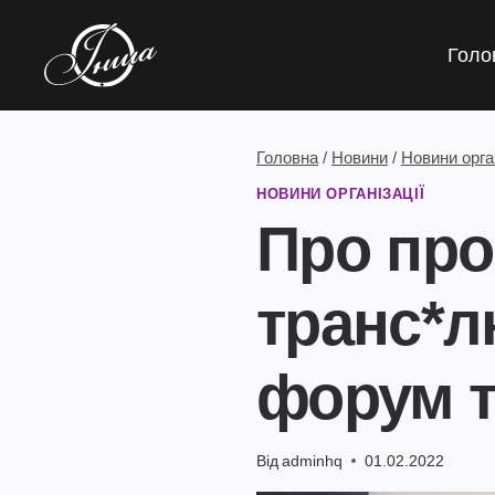
Перейти
до
Голо
вмісту
Головна
/
Новини
/
Новини орган
НОВИНИ ОРГАНІЗАЦІЇ
Про пр
транс*л
форум т
Від
adminhq
01.02.2022