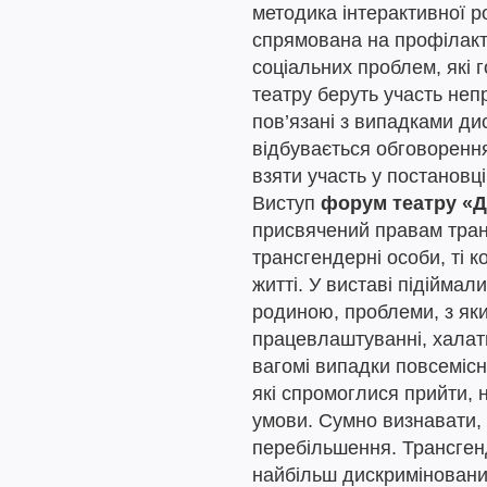
методика інтерактивної ро
спрямована на профілакт
соціальних проблем, які г
театру беруть участь непр
пов’язані з випадками ди
відбувається обговоренн
взяти участь у постановці
Виступ
форум театру «Д
присвячений правам тран
трансгендерні особи, ті 
житті. У виставі підіймал
родиною, проблеми, з як
працевлаштуванні, халатн
вагомі випадки повсемісно
які спромоглися прийти, 
умови. Сумно визнавати, 
перебільшення. Трансген
найбільш дискримінованих