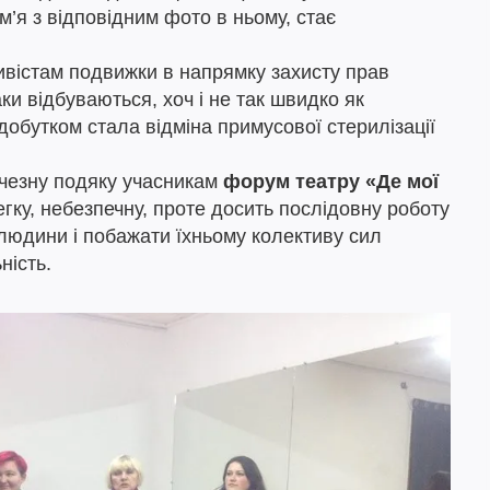
м’я з відповідним фото в ньому, стає
ивістам подвижки в напрямку захисту прав
и відбуваються, хоч і не так швидко як
добутком стала відміна примусової стерилізації
чезну подяку учасникам
форум театру «Де мої
гку, небезпечну, проте досить послідовну роботу
людини і побажати їхньому колективу сил
ність.