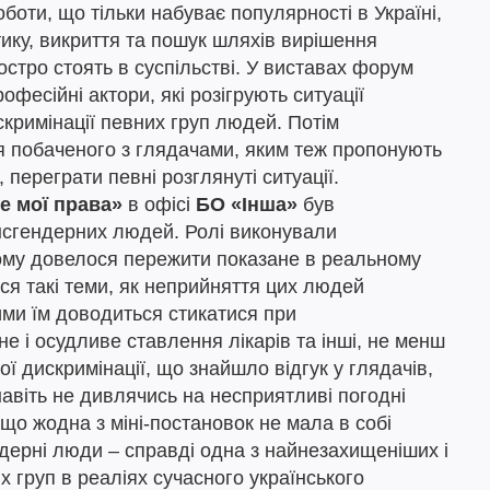
боти, що тільки набуває популярності в Україні,
ику, викриття та пошук шляхів вирішення
остро стоять в суспільстві. У виставах форум
офесійні актори, які розігрують ситуації
скримінації певних груп людей. Потім
я побаченого з глядачами, яким теж пропонують
, переграти певні розглянуті ситуації.
е мої права»
в офісі
БО «Інша»
був
сгендерних людей. Ролі виконували
кому довелося пережити показане в реальному
ися такі теми, як неприйняття цих людей
ими їм доводиться стикатися при
е і осудливе ставлення лікарів та інші, не менш
ї дискримінації, що знайшло відгук у глядачів,
навіть не дивлячись на несприятливі погодні
що жодна з міні-постановок не мала в собі
дерні люди – справді одна з найнезахищеніших і
 груп в реаліях сучасного українського