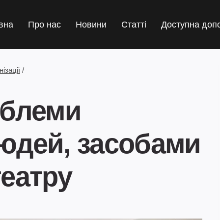
вна
Про нас
Новини
Статті
Доступна доп
ізації
/
облеми
юдей, засобами
еатру