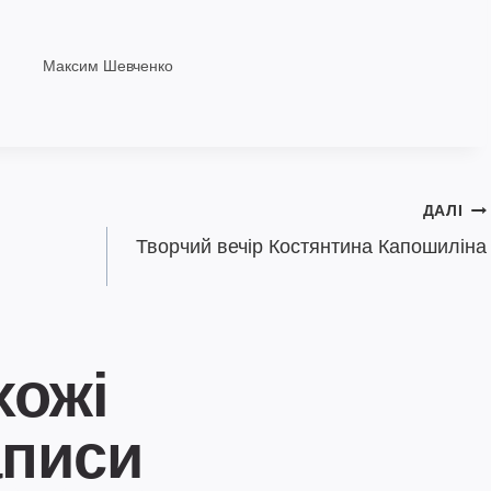
Максим Шевченко
ДАЛІ
Творчий вечір Костянтина Капошиліна
хожі
аписи