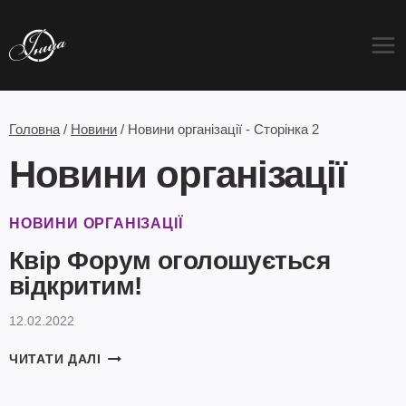
Перейти
до
вмісту
Головна
/
Новини
/
Новини організації
- Сторінка 2
Новини організації
НОВИНИ ОРГАНІЗАЦІЇ
Квір Форум оголошується
відкритим!
12.02.2022
КВІР
ЧИТАТИ ДАЛІ
ФОРУМ
ОГОЛОШУЄТЬСЯ