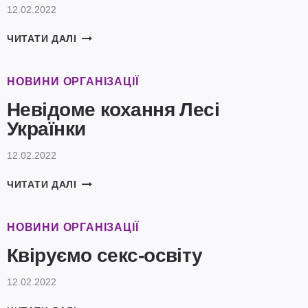
12.02.2022
КОГНІТИВНІ
ЧИТАТИ ДАЛІ
ВИКРИВЛЕННЯ,
ТА
ЯК
НОВИНИ ОРГАНІЗАЦІЇ
ВОНИ
Невідоме кохання Лесі
ВПЛИВАЮТЬ
НА
Українки
НАШЕ
ЖИТТЯ
12.02.2022
НЕВІДОМЕ
ЧИТАТИ ДАЛІ
КОХАННЯ
ЛЕСІ
УКРАЇНКИ
НОВИНИ ОРГАНІЗАЦІЇ
Квіруємо секс-освіту
12.02.2022