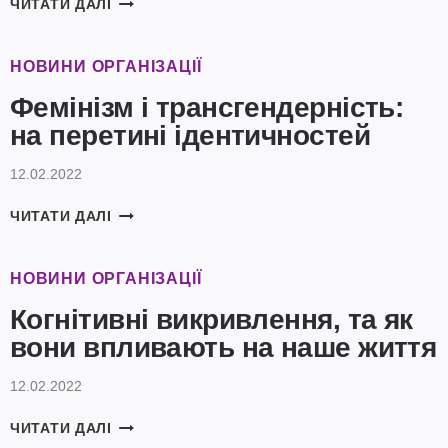
КВІРУЄМО
ЧИТАТИ ДАЛІ
СЕКС-
ОСВІТУ
НОВИНИ ОРГАНІЗАЦІЇ
Фемінізм і трансгендерність:
на перетині ідентичностей
12.02.2022
ФЕМІНІЗМ
ЧИТАТИ ДАЛІ
І
ТРАНСГЕНДЕРНІСТЬ:
НА
НОВИНИ ОРГАНІЗАЦІЇ
ПЕРЕТИНІ
Когнітивні викривлення, та як
ІДЕНТИЧНОСТЕЙ
вони впливають на наше життя
12.02.2022
КОГНІТИВНІ
ЧИТАТИ ДАЛІ
ВИКРИВЛЕННЯ,