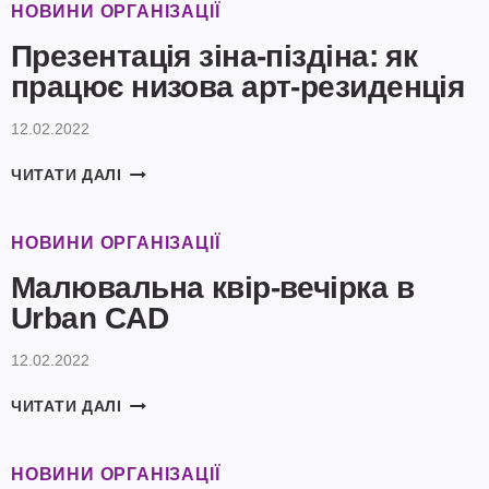
ВІДКРИТИМ!
НОВИНИ ОРГАНІЗАЦІЇ
Презентація зіна-піздіна: як
працює низова арт-резиденція
12.02.2022
ПРЕЗЕНТАЦІЯ
ЧИТАТИ ДАЛІ
ЗІНА-
ПІЗДІНА:
ЯК
НОВИНИ ОРГАНІЗАЦІЇ
ПРАЦЮЄ
Малювальна квір-вечірка в
НИЗОВА
АРТ-
Urban CAD
РЕЗИДЕНЦІЯ
12.02.2022
МАЛЮВАЛЬНА
ЧИТАТИ ДАЛІ
КВІР-
ВЕЧІРКА
В
НОВИНИ ОРГАНІЗАЦІЇ